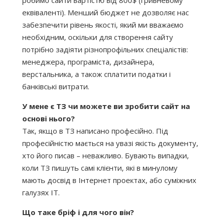
робимо сайти вартістю від 800$ (гривневому
еквіваленті). Менший бюджет не дозволяє нас
забезпечити рівень якості, який ми вважаємо
необхідним, оскільки для створення сайту
потрібно задіяти різнопрофільних спеціалістів:
менеджера, програміста, дизайнера,
верстальника, а також сплатити податки і
банківські витрати.
У мене є ТЗ чи можете ви зробити сайт на
основі нього?
Так, якщо в ТЗ написано професійно. Під
професійністю мається на увазі якість документу,
хто його писав – неважливо. Бувають випадки,
коли ТЗ пишуть самі клієнти, які в минулому
мають досвід в Інтернет проектах, або суміжних
галузях ІТ.
Що таке бріф і для чого він?