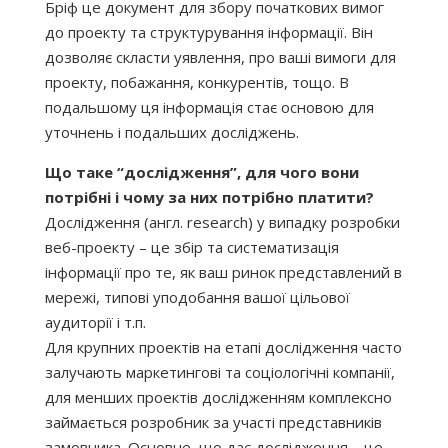
Бріф це документ для збору початкових вимог
до проекту та структурування інформації. Він
дозволяє скласти уявлення, про ваші вимоги для
проекту, побажання, конкурентів, тощо. В
подальшому ця інформація стає основою для
уточнень і подальших досліджень.
Що таке “дослідження”, для чого вони
потрібні і чому за них потрібно платити?
Дослідження (англ. research) у випадку розробки
веб-проекту – це збір та систематизація
інформації про те, як ваш ринок представлений в
мережі, типові уподобання вашої цільової
аудиторії і т.п.
Для крупних проектів на етапі дослідження часто
залучають маркетингові та соціологічні компанії,
для менших проектів дослідженням комплексно
займається розробник за участі представників
замовника. Основне, що дає дослідження – це