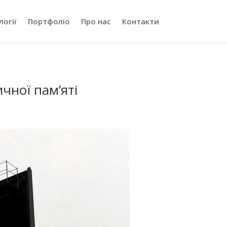
логії
Портфоліо
Про нас
Контакти
чної пам’яті