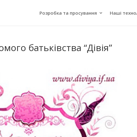
Розробка та просування
Наші техно
омого батьківства “Дівія”