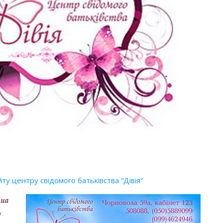
йту центру свідомого батьківства “Дівія”